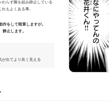
かわらず腕を組み静止している
これもよくある事。
動作をして暗算しますが。
、静止します。
気が出てより良く見える
分